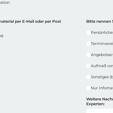
ation
e 1
Reihe 2 |
aterial per E-Mail oder per Post
Bitte nennen 
Persönlich
st
Terminvere
Angebotser
Aufmaß vor
Sonstiges (
Nur Infomat
Weitere Nachr
Experten: