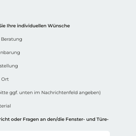
 Spalte 2
Sie Ihre individuellen Wünsche
e Beratung
inbarung
stellung
 Ort
bitte ggf. unten im Nachrichtenfeld angeben)
erial
icht oder Fragen an den/die Fenster- und Türe-