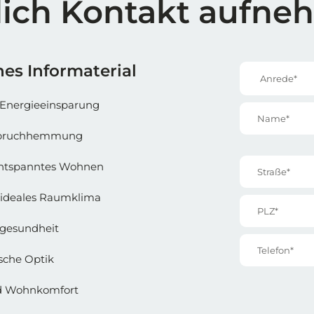
lich Kontakt aufn
e 1
Reihe 1 | 
es Informaterial
Anrede*
Energieeinsparung
Name*
inbruchhemmung
Straße*
entspanntes Wohnen
ideales Raumklima
PLZ*
gesundheit
Telefon*
sche Optik
nd Wohnkomfort