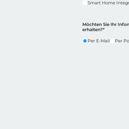
Smart Home Integr
Reihe 2
Reihe 2 | Spalt
Möchten Sie Ihr Infom
erhalten?*
Per E-Mail
Per Po