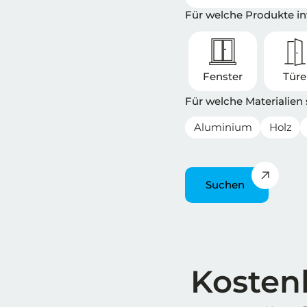
Für welche Produkte int
Fenster
Tür
Für welche Materialien
Aluminium
Holz
Suchen
Überschrift
Kostenl