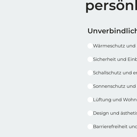
persön
Reihe 1
Reihe 1 | Spalt
Unverbindlich
Wärmeschutz und 
Sicherheit und E
Schallschutz und 
Sonnenschutz und 
Lüftung und Wohn
Design und ästheti
Barrierefreiheit u