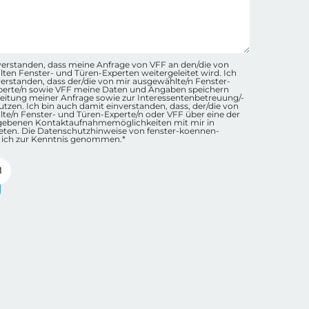
hutz-Checkbox Container
inverstanden, dass meine Anfrage von VFF an den/die von
ten Fenster- und Türen-Experten weitergeleitet wird. Ich
nverstanden, dass der/die von mir ausgewählte/n Fenster-
perte/n sowie VFF meine Daten und Angaben speichern
eitung meiner Anfrage sowie zur Interessentenbetreuung/-
tzen. Ich bin auch damit einverstanden, dass, der/die von
te/n Fenster- und Türen-Experte/n oder VFF über eine der
gebenen Kontaktaufnahmemöglichkeiten mit mir in
eten. Die Datenschutzhinweise von fenster-koennen-
 ich zur Kenntnis genommen.*