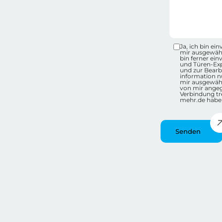
Datensc
Ja, ich bin e
mir ausgewähl
bin ferner ei
und Türen-Ex
und zur Bearb
information nu
mir ausgewähl
von mir ange
Verbindung tr
mehr.de habe