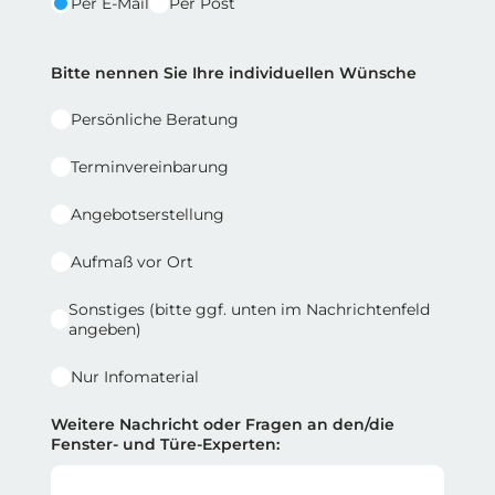
Per E-Mail
Per Post
Reihe 2 | Spalte 2
Bitte nennen Sie Ihre individuellen Wünsche
Persönliche Beratung
Terminvereinbarung
Angebotserstellung
Aufmaß vor Ort
Sonstiges (bitte ggf. unten im Nachrichtenfeld
angeben)
Nur Infomaterial
Weitere Nachricht oder Fragen an den/die
Fenster- und Türe-Experten: