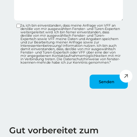
Ja, ich bin einverstanden, dass meine Anfrage von VFF an
Datenschutz-Checkbox Container
den/die von mir ausgewählten Fenster- und Türen-Experten
weitergeleitet wird. Ich bin ferner einverstanden, dass
der/die von mir ausgewählte/n Fenster- und Türen-
Experte/n sowie VFF meine Daten und Angaben speichern
und zur Bearbeitung meiner Anfrage sowie zur
Interessentenbetreuung/-information nutzen. Ich bin auch
damit einverstanden, dass, der/die von mir ausgewählte/n
Fenster- und Türen-Experte/n oder VFF über eine der von
mir angegebenen Kontaktaufnahmemöglichkeiten mit mir
in Verbindung treten. Die Datenschutzhinweise von fenster-
koennen-mehr.de habe ich zur Kenntnis genommen.*
Message
Wie spät ist es?
Gut vorbereitet zum