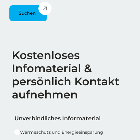
Suchen
Überschrift
Kostenloses
Infomaterial &
persönlich Kontakt
aufnehmen
Reihe 1
Reihe 1 | Spalte 1
Unverbindliches Informaterial
Wärmeschutz und Energieeinsparung