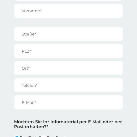
Vorname*
Straße*
PLZ*
Ort*
Telefon*
E-Mail*
Reihe 2
Reihe 2 | Spalte 1
Möchten Sie Ihr Infomaterial per E-Mail oder per
Post erhalten?*