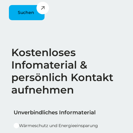
Suchen
Überschrift
Kostenloses
Infomaterial &
persönlich Kontakt
aufnehmen
Reihe 1
Reihe 1 | Spalte 1
Unverbindliches Informaterial
Wärmeschutz und Energieeinsparung