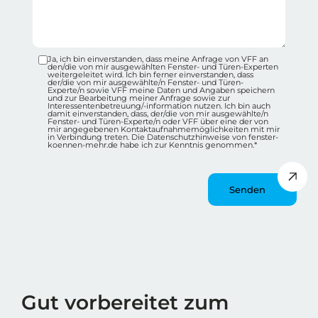
Ja, ich bin einverstanden, dass meine Anfrage von VFF an
Datenschutz-Checkbox Container
den/die von mir ausgewählten Fenster- und Türen-Experten
weitergeleitet wird. Ich bin ferner einverstanden, dass
der/die von mir ausgewählte/n Fenster- und Türen-
Experte/n sowie VFF meine Daten und Angaben speichern
und zur Bearbeitung meiner Anfrage sowie zur
Interessentenbetreuung/-information nutzen. Ich bin auch
damit einverstanden, dass, der/die von mir ausgewählte/n
Fenster- und Türen-Experte/n oder VFF über eine der von
mir angegebenen Kontaktaufnahmemöglichkeiten mit mir
in Verbindung treten. Die Datenschutzhinweise von fenster-
koennen-mehr.de habe ich zur Kenntnis genommen.*
Message
Wie spät ist es?
Gut vorbereitet zum