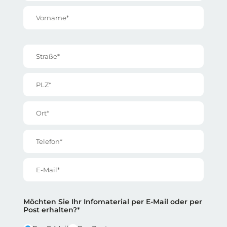
Vorname*
Straße*
PLZ*
Ort*
Telefon*
E-Mail*
Reihe 2
Reihe 2 | Spalte 1
Möchten Sie Ihr Infomaterial per E-Mail oder per
Post erhalten?*