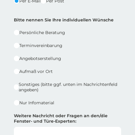
Per E-Mail
Per Post
Reihe 2 | Spalte 2
Bitte nennen Sie Ihre individuellen Wünsche
Persönliche Beratung
Terminvereinbarung
Angebotserstellung
Aufmaß vor Ort
Sonstiges (bitte ggf. unten im Nachrichtenfeld
angeben)
Nur Infomaterial
Weitere Nachricht oder Fragen an den/die
Fenster- und Türe-Experten: