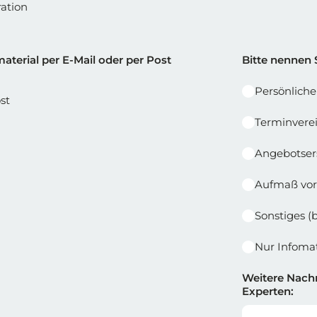
ation
e 1
Reihe 2 |
aterial per E-Mail oder per Post
Bitte nennen 
Persönlich
st
Terminvere
Angebotser
Aufmaß vor
Sonstiges (
Nur Infomat
Weitere Nachr
Experten: