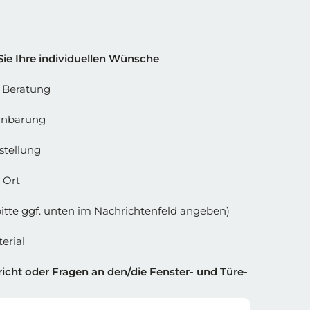
 Spalte 2
Sie Ihre individuellen Wünsche
e Beratung
inbarung
stellung
 Ort
bitte ggf. unten im Nachrichtenfeld angeben)
erial
icht oder Fragen an den/die Fenster- und Türe-