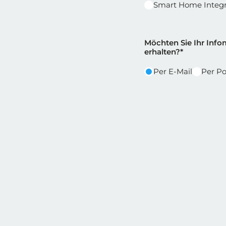
Smart Home Integr
Reihe 2
Reihe 2 | Spalt
Möchten Sie Ihr Infom
erhalten?*
Per E-Mail
Per Po