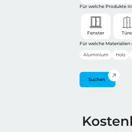
Für welche Produkte int
Fenster
Tür
Für welche Materialien
Aluminium
Holz
Suchen
Überschrift
Kostenl