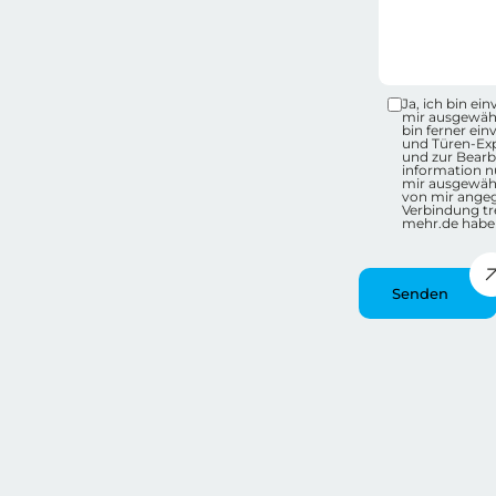
Datensc
Ja, ich bin e
mir ausgewähl
bin ferner ei
und Türen-Ex
und zur Bearb
information nu
mir ausgewähl
von mir ange
Verbindung tr
mehr.de habe