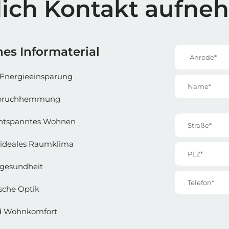
lich Kontakt aufn
e 1
Reihe 1 | 
es Informaterial
Anrede*
Energieeinsparung
Name*
inbruchhemmung
Straße*
entspanntes Wohnen
ideales Raumklima
PLZ*
gesundheit
Telefon*
sche Optik
nd Wohnkomfort