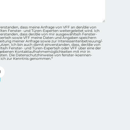
hutz-Checkbox Container
inverstanden, dass meine Anfrage von VFF an den/die von
ten Fenster- und Türen-Experten weitergeleitet wird. Ich
nverstanden, dass der/die von mir ausgewählte/n Fenster-
perte/n sowie VFF meine Daten und Angaben speichern
eitung meiner Anfrage sowie zur Interessentenbetreuung/-
tzen. Ich bin auch damit einverstanden, dass, der/die von
te/n Fenster- und Türen-Experte/n oder VFF über eine der
gebenen Kontaktaufnahmemöglichkeiten mit mir in
eten. Die Datenschutzhinweise von fenster-koennen-
 ich zur Kenntnis genommen.*