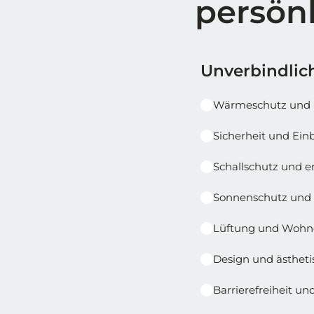
persön
Reihe 1
Reihe 1 | Spalt
Unverbindlich
Wärmeschutz und 
Sicherheit und E
Schallschutz und 
Sonnenschutz und 
Lüftung und Wohn
Design und ästheti
Barrierefreiheit u