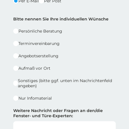
Per E-Mail
Per Post
Reihe 2 | Spalte 2
Bitte nennen Sie Ihre individuellen Wünsche
Persönliche Beratung
Terminvereinbarung
Angebotserstellung
Aufmaß vor Ort
Sonstiges (bitte ggf. unten im Nachrichtenfeld
angeben)
Nur Infomaterial
Weitere Nachricht oder Fragen an den/die
Fenster- und Türe-Experten: