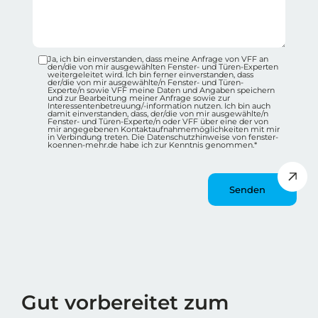
Ja, ich bin einverstanden, dass meine Anfrage von VFF an
Datenschutz-Checkbox Container
den/die von mir ausgewählten Fenster- und Türen-Experten
weitergeleitet wird. Ich bin ferner einverstanden, dass
der/die von mir ausgewählte/n Fenster- und Türen-
Experte/n sowie VFF meine Daten und Angaben speichern
und zur Bearbeitung meiner Anfrage sowie zur
Interessentenbetreuung/-information nutzen. Ich bin auch
damit einverstanden, dass, der/die von mir ausgewählte/n
Fenster- und Türen-Experte/n oder VFF über eine der von
mir angegebenen Kontaktaufnahmemöglichkeiten mit mir
in Verbindung treten. Die Datenschutzhinweise von fenster-
koennen-mehr.de habe ich zur Kenntnis genommen.*
Message
Wie spät ist es?
Gut vorbereitet zum