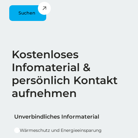
Suchen
Überschrift
Kostenloses
Infomaterial &
persönlich Kontakt
aufnehmen
Reihe 1
Reihe 1 | Spalte 1
Unverbindliches Informaterial
Wärmeschutz und Energieeinsparung