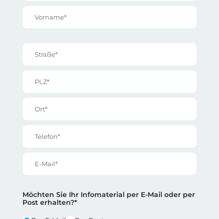
Vorname*
Straße*
PLZ*
Ort*
Telefon*
E-Mail*
Reihe 2
Reihe 2 | Spalte 1
Möchten Sie Ihr Infomaterial per E-Mail oder per
Post erhalten?*