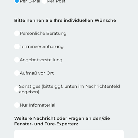
Per E-Mail
Per Post
Reihe 2 | Spalte 2
Bitte nennen Sie Ihre individuellen Wünsche
Persönliche Beratung
Terminvereinbarung
Angebotserstellung
Aufmaß vor Ort
Sonstiges (bitte ggf. unten im Nachrichtenfeld
angeben)
Nur Infomaterial
Weitere Nachricht oder Fragen an den/die
Fenster- und Türe-Experten: