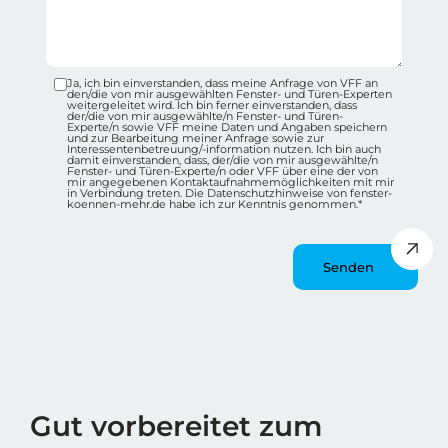
Ja, ich bin einverstanden, dass meine Anfrage von VFF an
Datenschutz-Checkbox Container
den/die von mir ausgewählten Fenster- und Türen-Experten
weitergeleitet wird. Ich bin ferner einverstanden, dass
der/die von mir ausgewählte/n Fenster- und Türen-
Experte/n sowie VFF meine Daten und Angaben speichern
und zur Bearbeitung meiner Anfrage sowie zur
Interessentenbetreuung/-information nutzen. Ich bin auch
damit einverstanden, dass, der/die von mir ausgewählte/n
Fenster- und Türen-Experte/n oder VFF über eine der von
mir angegebenen Kontaktaufnahmemöglichkeiten mit mir
in Verbindung treten. Die Datenschutzhinweise von fenster-
koennen-mehr.de habe ich zur Kenntnis genommen.*
Message
Wie spät ist es?
Gut vorbereitet zum