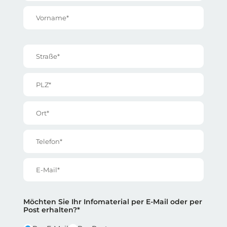
Vorname*
Straße*
PLZ*
Ort*
Telefon*
E-Mail*
Reihe 2
Reihe 2 | Spalte 1
Möchten Sie Ihr Infomaterial per E-Mail oder per
Post erhalten?*