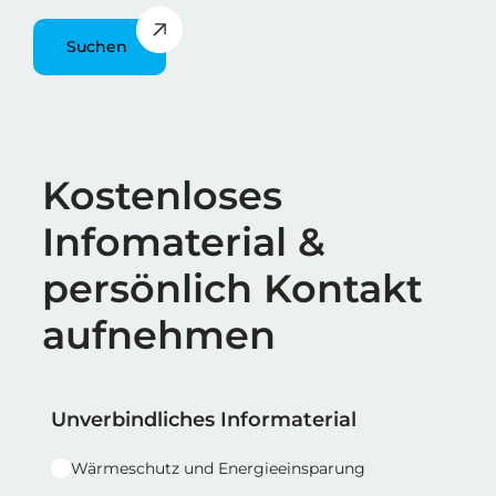
Suchen
Überschrift
Kostenloses
Infomaterial &
persönlich Kontakt
aufnehmen
Reihe 1
Reihe 1 | Spalte 1
Unverbindliches Informaterial
Wärmeschutz und Energieeinsparung