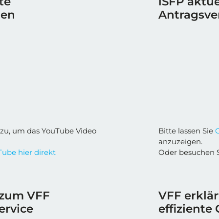
te
iSFP aktue
ren
Antragsve
zu, um das YouTube Video
Bitte lassen Sie
anzuzeigen.
ube hier direkt
Oder besuchen 
 zum VFF
VFF erklä
ervice
effiziente