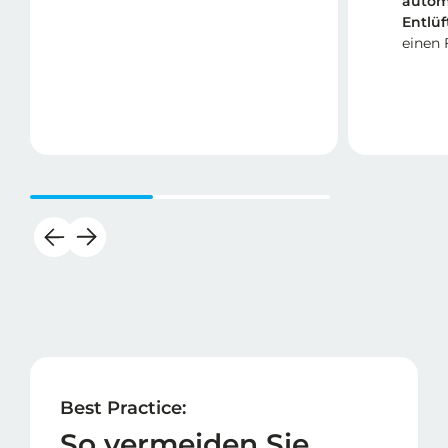
autom
Entlü
einen 
Best Practice:
So vermeiden Sie