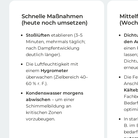
Schnelle Maßnahmen
Mittel
(heute noch umsetzen)
(Woch
Stoßlüften
etablieren (3–5
Dicht
Minuten, mehrmals täglich;
den A
nach Dampfentwicklung
einen
deutlich länger).
lassen
Dicht
Die Luftfeuchtigkeit mit
erneue
einem
Hygrometer
überwachen (Zielbereich 40–
Die Fe
60 % r. F.).
Anschl
Kälte
Kondenswasser morgens
Fachbe
abwischen
– um einer
Bedar
Schimmelbildung an
optimi
kritischen Zonen
vorzubeugen.
In sta
B. im 
bedarf