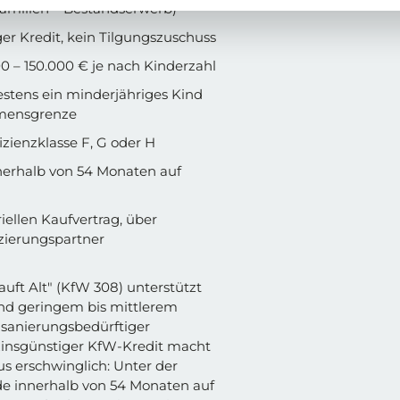
amilien – Bestandserwerb)
er Kredit, kein Tilgungszuschuss
0 – 150.000 € je nach Kinderzahl
stens ein minderjähriges Kind
mensgrenze
izienzklasse F, G oder H
nerhalb von 54 Monaten auf
iellen Kaufvertrag, über
zierungspartner
ft Alt" (KfW 308) unterstützt
nd geringem bis mittlerem
anierungsbedürftiger
zinsgünstiger KfW-Kredit macht
s erschwinglich: Unter der
e innerhalb von 54 Monaten auf