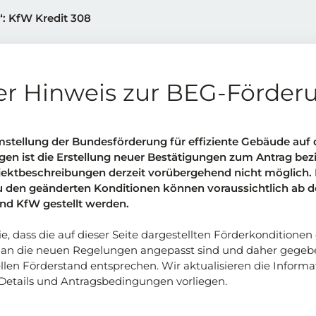
“: KfW Kredit 308
er Hinweis zur BEG-Förder
W 308):
andsimmobilie
stellung der Bundesförderung für effiziente Gebäude auf 
en ist die Erstellung neuer Bestätigungen zum Antrag be
d gefördert
jektbeschreibungen derzeit vorübergehend nicht möglich.
u den geänderten Konditionen können voraussichtlich ab de
nd KfW gestellt werden.
e, dass die auf dieser Seite dargestellten Förderkonditionen
 | Verband Fenster + Fassade (VFF)
g an die neuen Regelungen angepasst sind und daher gegebe
en Förderstand entsprechen. Wir aktualisieren die Informa
k
Details und Antragsbedingungen vorliegen.
 „Jung kauft Alt"