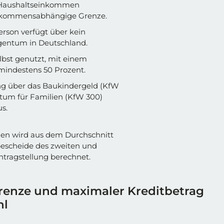
 Haushaltseinkommen
einkommensabhängige Grenze.
erson verfügt über kein
entum in Deutschland.
lbst genutzt, mit einem
mindestens 50 Prozent.
ng über das Baukindergeld (KfW
um für Familien (KfW 300)
us.
n wird aus dem Durchschnitt
scheide des zweiten und
Antragstellung berechnet.
nze und maximaler Kreditbetrag
hl