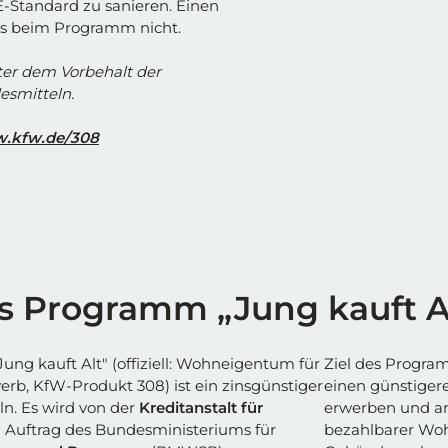
E-Standard zu sanieren. Einen
es beim Programm nicht.
ter dem Vorbehalt der
esmitteln.
.kfw.de/308
as Programm „Jung kauft A
ng kauft Alt" (offiziell: Wohneigentum für
Ziel des Program
rb, KfW-Produkt 308) ist ein zinsgünstiger
einen günstigere
n. Es wird von der
Kreditanstalt für
erwerben und an
 Auftrag des Bundesministeriums für
bezahlbarer Woh