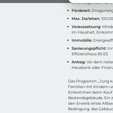
(Wohneigentum für F
Förderart:
Zinsgünstig
Max. Darlehen:
100.00
Voraussetzung:
Minde
im Haushalt, Einkom
Immobilie:
Energieeff
Sanierungspflicht:
In
Effizienzhaus 85 EE
Antrag:
Vor dem notar
Hausbank oder Finan
Das Programm „Jung kau
Familien mit Kindern u
Einkommen beim Kauf s
Bestandsgebäude. Ein 
den Erwerb eines Altbau
Bedingung, das Gebäud