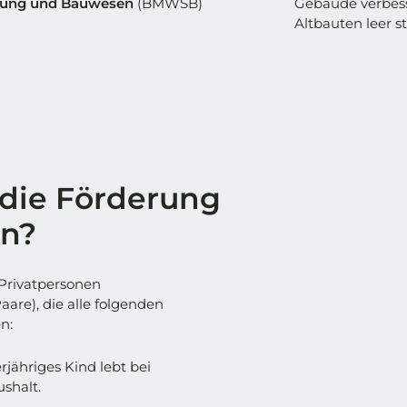
lung und Bauwesen
(BMWSB)
Gebäude verbesse
Altbauten leer s
die Förderung
en?
 Privatpersonen
aare), die alle folgenden
n:
jähriges Kind lebt bei
shalt.