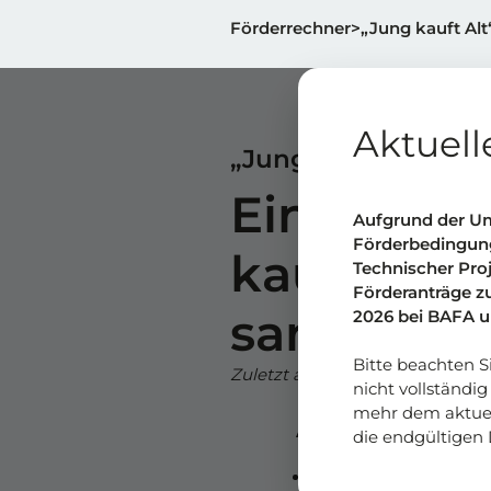
Förderrechner
„Jung kauft Alt
Aktuell
„Jung kauft Alt" (Kf
Eine Best
Aufgrund der Um
Förderbedingung
kaufen un
Technischer Pro
Förderanträge z
sanieren
2026 bei BAFA u
Bitte beachten Si
Zuletzt aktualisiert: April 2026
nicht vollständi
mehr dem aktuell
Auf einen Blic
die endgültigen 
Programm:
KfW 308 –