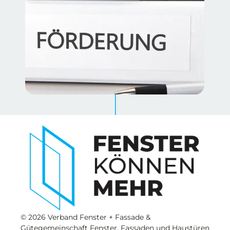
© 2026 Verband Fenster + Fassade &
Gütegemeinschaft Fenster, Fassaden und Haustüren