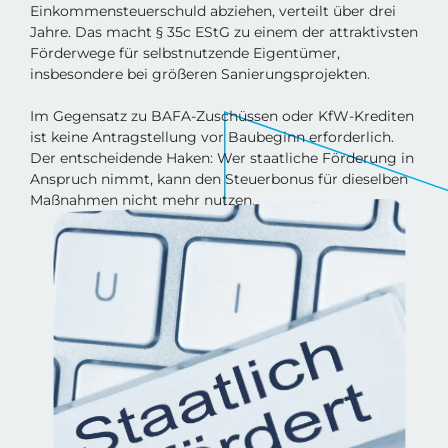
Einkommensteuerschuld abziehen, verteilt über drei
Jahre. Das macht § 35c EStG zu einem der attraktivsten
Förderwege für selbstnutzende Eigentümer,
insbesondere bei größeren Sanierungsprojekten.
Im Gegensatz zu BAFA-Zuschüssen oder KfW-Krediten
ist keine Antragstellung vor Baubeginn erforderlich.
Der entscheidende Haken: Wer staatliche Förderung in
Anspruch nimmt, kann den Steuerbonus für dieselben
Maßnahmen nicht mehr nutzen.