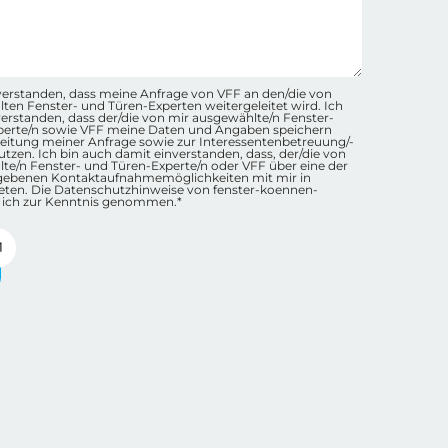
hutz-Checkbox Container
inverstanden, dass meine Anfrage von VFF an den/die von
ten Fenster- und Türen-Experten weitergeleitet wird. Ich
nverstanden, dass der/die von mir ausgewählte/n Fenster-
perte/n sowie VFF meine Daten und Angaben speichern
eitung meiner Anfrage sowie zur Interessentenbetreuung/-
tzen. Ich bin auch damit einverstanden, dass, der/die von
te/n Fenster- und Türen-Experte/n oder VFF über eine der
gebenen Kontaktaufnahmemöglichkeiten mit mir in
eten. Die Datenschutzhinweise von fenster-koennen-
 ich zur Kenntnis genommen.*