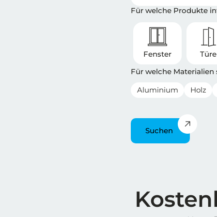
Für welche Produkte int
Fenster
Tür
Für welche Materialien
Aluminium
Holz
Suchen
Überschrift
Kostenl