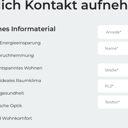
lich Kontakt aufn
e 1
Reihe 1 | 
es Informaterial
Anrede*
Energieeinsparung
Name*
inbruchhemmung
Straße*
entspanntes Wohnen
ideales Raumklima
PLZ*
gesundheit
Telefon*
sche Optik
nd Wohnkomfort