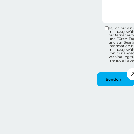
Datensc
Ja, ich bin e
mir ausgewähl
bin ferner ei
und Türen-Ex
und zur Bearb
information nu
mir ausgewähl
von mir ange
Verbindung tr
mehr.de habe