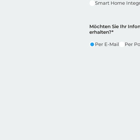
Smart Home Integr
Reihe 2
Reihe 2 | Spalt
Möchten Sie Ihr Infom
erhalten?*
Per E-Mail
Per Po