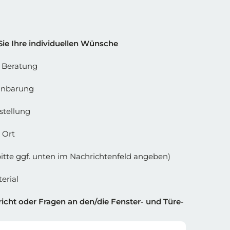
 Spalte 2
Sie Ihre individuellen Wünsche
e Beratung
inbarung
stellung
 Ort
bitte ggf. unten im Nachrichtenfeld angeben)
erial
icht oder Fragen an den/die Fenster- und Türe-