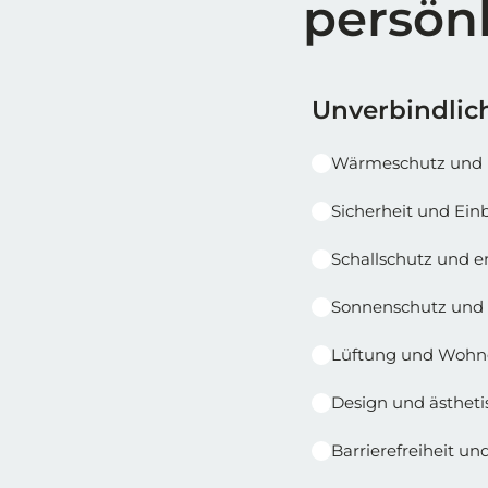
persön
Reihe 1
Reihe 1 | Spalt
Unverbindlich
Wärmeschutz und 
Sicherheit und E
Schallschutz und 
Sonnenschutz und 
Lüftung und Wohn
Design und ästheti
Barrierefreiheit u