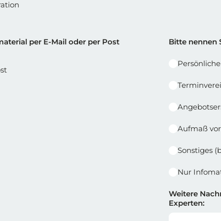
ation
e 1
Reihe 2 |
aterial per E-Mail oder per Post
Bitte nennen 
Persönlich
st
Terminvere
Angebotser
Aufmaß vor
Sonstiges (
Nur Infomat
Weitere Nachr
Experten: