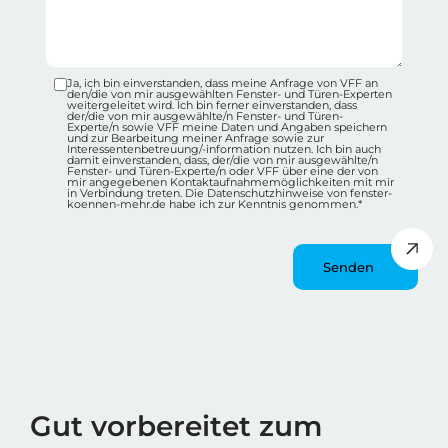
Ja, ich bin einverstanden, dass meine Anfrage von VFF an
Datenschutz-Checkbox Container
den/die von mir ausgewählten Fenster- und Türen-Experten
weitergeleitet wird. Ich bin ferner einverstanden, dass
der/die von mir ausgewählte/n Fenster- und Türen-
Experte/n sowie VFF meine Daten und Angaben speichern
und zur Bearbeitung meiner Anfrage sowie zur
Interessentenbetreuung/-information nutzen. Ich bin auch
damit einverstanden, dass, der/die von mir ausgewählte/n
Fenster- und Türen-Experte/n oder VFF über eine der von
mir angegebenen Kontaktaufnahmemöglichkeiten mit mir
in Verbindung treten. Die Datenschutzhinweise von fenster-
koennen-mehr.de habe ich zur Kenntnis genommen.*
Message
Wie spät ist es?
Gut vorbereitet zum