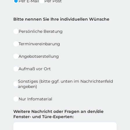
Per E-Mail
Per Post
Reihe 2 | Spalte 2
Bitte nennen Sie Ihre individuellen Wünsche
Persönliche Beratung
Terminvereinbarung
Angebotserstellung
Aufmaß vor Ort
Sonstiges (bitte ggf. unten im Nachrichtenfeld
angeben)
Nur Infomaterial
Weitere Nachricht oder Fragen an den/die
Fenster- und Türe-Experten: