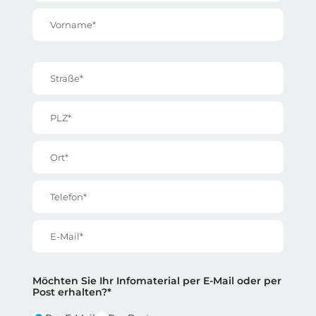
Vorname*
Straße*
PLZ*
Ort*
Telefon*
E-Mail*
Reihe 2
Reihe 2 | Spalte 1
Möchten Sie Ihr Infomaterial per E-Mail oder per
Post erhalten?*