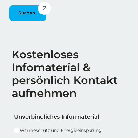
Suchen
Überschrift
Kostenloses
Infomaterial &
persönlich Kontakt
aufnehmen
Reihe 1
Reihe 1 | Spalte 1
Unverbindliches Informaterial
Wärmeschutz und Energieeinsparung