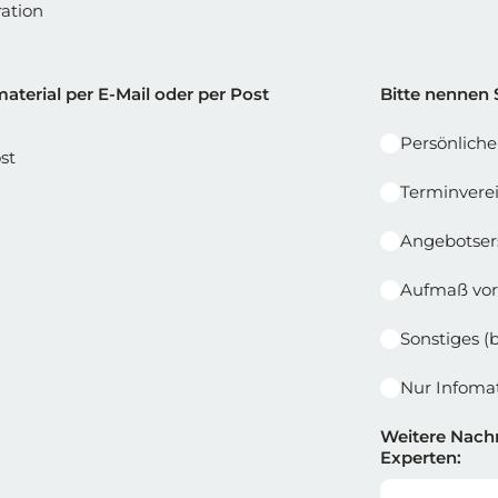
ation
e 1
Reihe 2 |
aterial per E-Mail oder per Post
Bitte nennen 
Persönlich
st
Terminvere
Angebotser
Aufmaß vor
Sonstiges (
Nur Infomat
Weitere Nachr
Experten: