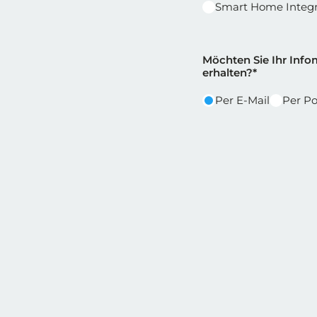
Smart Home Integr
Reihe 2
Reihe 2 | Spalt
Möchten Sie Ihr Infom
erhalten?*
Per E-Mail
Per Po