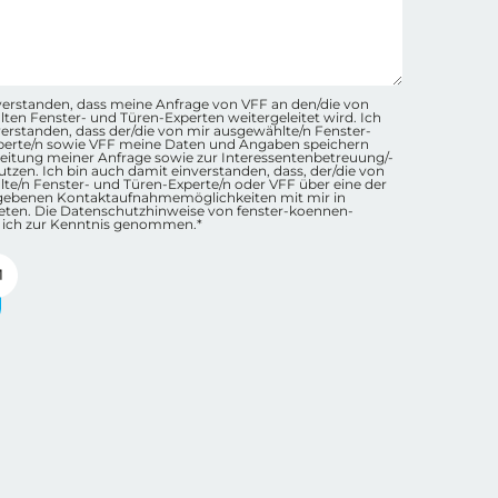
hutz-Checkbox Container
inverstanden, dass meine Anfrage von VFF an den/die von
ten Fenster- und Türen-Experten weitergeleitet wird. Ich
nverstanden, dass der/die von mir ausgewählte/n Fenster-
perte/n sowie VFF meine Daten und Angaben speichern
eitung meiner Anfrage sowie zur Interessentenbetreuung/-
tzen. Ich bin auch damit einverstanden, dass, der/die von
te/n Fenster- und Türen-Experte/n oder VFF über eine der
gebenen Kontaktaufnahmemöglichkeiten mit mir in
eten. Die Datenschutzhinweise von fenster-koennen-
 ich zur Kenntnis genommen.*