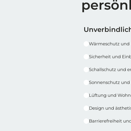
persön
Reihe 1
Reihe 1 | Spalt
Unverbindlich
Wärmeschutz und 
Sicherheit und E
Schallschutz und 
Sonnenschutz und 
Lüftung und Wohn
Design und ästheti
Barrierefreiheit u