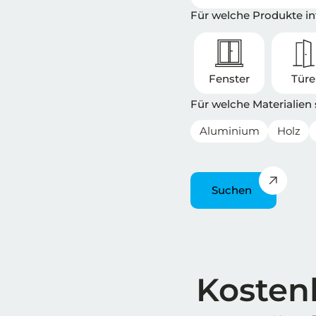
Für welche Produkte int
Fenster
Tür
Für welche Materialien
Aluminium
Holz
Suchen
Überschrift
Kostenl