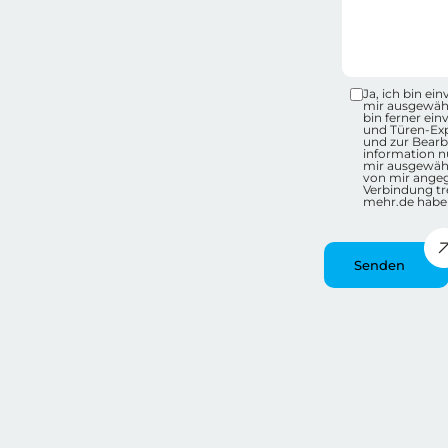
Datensc
Ja, ich bin e
mir ausgewähl
bin ferner ei
und Türen-Ex
und zur Bearb
information nu
mir ausgewähl
von mir ange
Verbindung tr
mehr.de habe