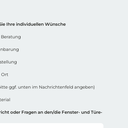
 Spalte 2
Sie Ihre individuellen Wünsche
e Beratung
inbarung
stellung
 Ort
bitte ggf. unten im Nachrichtenfeld angeben)
erial
icht oder Fragen an den/die Fenster- und Türe-