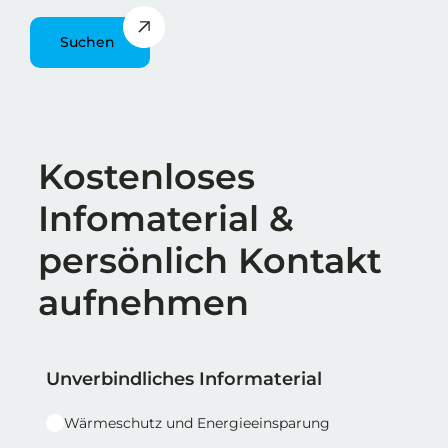
Suchen
Überschrift
Kostenloses
Infomaterial &
persönlich Kontakt
aufnehmen
Reihe 1
Reihe 1 | Spalte 1
Unverbindliches Informaterial
Wärmeschutz und Energieeinsparung