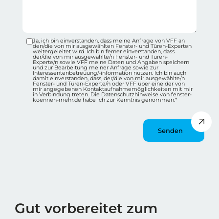
Ja, ich bin einverstanden, dass meine Anfrage von VFF an
Datenschutz-Checkbox Container
den/die von mir ausgewählten Fenster- und Türen-Experten
weitergeleitet wird. Ich bin ferner einverstanden, dass
der/die von mir ausgewählte/n Fenster- und Türen-
Experte/n sowie VFF meine Daten und Angaben speichern
und zur Bearbeitung meiner Anfrage sowie zur
Interessentenbetreuung/-information nutzen. Ich bin auch
damit einverstanden, dass, der/die von mir ausgewählte/n
Fenster- und Türen-Experte/n oder VFF über eine der von
mir angegebenen Kontaktaufnahmemöglichkeiten mit mir
in Verbindung treten. Die Datenschutzhinweise von fenster-
koennen-mehr.de habe ich zur Kenntnis genommen.*
Message
Wie spät ist es?
Gut vorbereitet zum