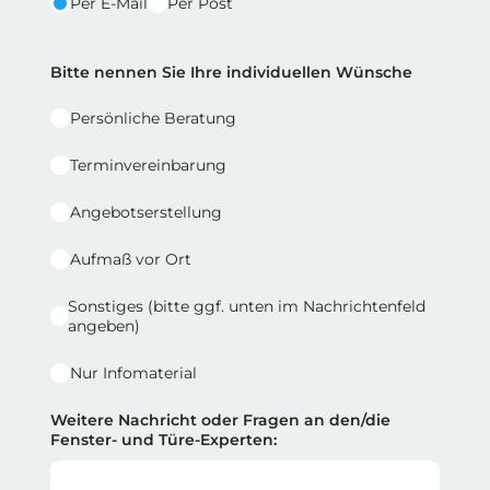
Per E-Mail
Per Post
Reihe 2 | Spalte 2
Bitte nennen Sie Ihre individuellen Wünsche
Persönliche Beratung
Terminvereinbarung
Angebotserstellung
Aufmaß vor Ort
Sonstiges (bitte ggf. unten im Nachrichtenfeld
angeben)
Nur Infomaterial
Weitere Nachricht oder Fragen an den/die
Fenster- und Türe-Experten: