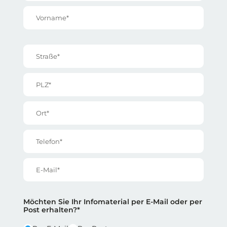
Vorname*
Straße*
PLZ*
Ort*
Telefon*
E-Mail*
Reihe 2
Reihe 2 | Spalte 1
Möchten Sie Ihr Infomaterial per E-Mail oder per
Post erhalten?*