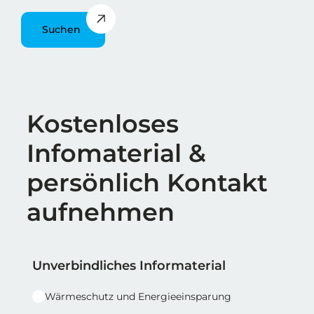
Suchen
Überschrift
Kostenloses
Infomaterial &
persönlich Kontakt
aufnehmen
Reihe 1
Reihe 1 | Spalte 1
Unverbindliches Informaterial
Wärmeschutz und Energieeinsparung