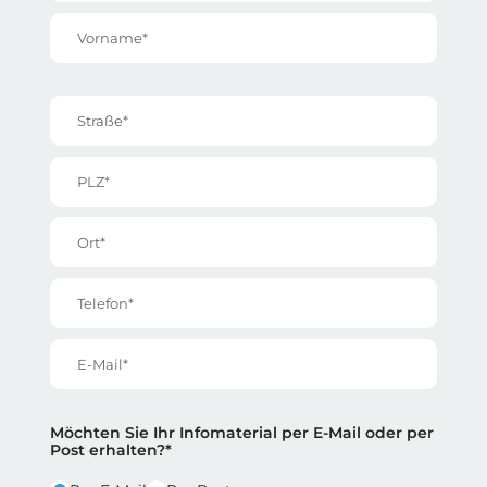
Vorname*
Straße*
PLZ*
Ort*
Telefon*
E-Mail*
Reihe 2
Reihe 2 | Spalte 1
Möchten Sie Ihr Infomaterial per E-Mail oder per
Post erhalten?*