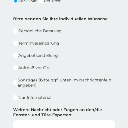
Per E-Mail
Per Post
Reihe 2 | Spalte 2
Bitte nennen Sie Ihre individuellen Wünsche
Persönliche Beratung
Terminvereinbarung
Angebotserstellung
Aufmaß vor Ort
Sonstiges (bitte ggf. unten im Nachrichtenfeld
angeben)
Nur Infomaterial
Weitere Nachricht oder Fragen an den/die
Fenster- und Türe-Experten: