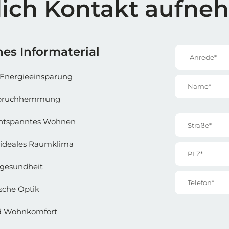
lich Kontakt aufn
e 1
Reihe 1 | 
es Informaterial
Anrede*
Energieeinsparung
Name*
inbruchhemmung
Straße*
entspanntes Wohnen
ideales Raumklima
PLZ*
gesundheit
Telefon*
sche Optik
nd Wohnkomfort