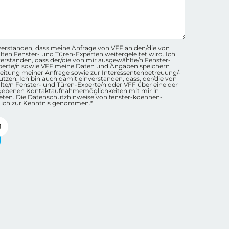
hutz-Checkbox Container
inverstanden, dass meine Anfrage von VFF an den/die von
ten Fenster- und Türen-Experten weitergeleitet wird. Ich
nverstanden, dass der/die von mir ausgewählte/n Fenster-
perte/n sowie VFF meine Daten und Angaben speichern
eitung meiner Anfrage sowie zur Interessentenbetreuung/-
tzen. Ich bin auch damit einverstanden, dass, der/die von
te/n Fenster- und Türen-Experte/n oder VFF über eine der
gebenen Kontaktaufnahmemöglichkeiten mit mir in
eten. Die Datenschutzhinweise von fenster-koennen-
 ich zur Kenntnis genommen.*