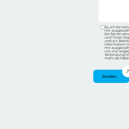
Datensc
Ja, ich bin e
mir ausgewähl
bin ferner ei
und Türen-Ex
und zur Bearb
information nu
mir ausgewähl
von mir ange
Verbindung tr
mehr.de habe