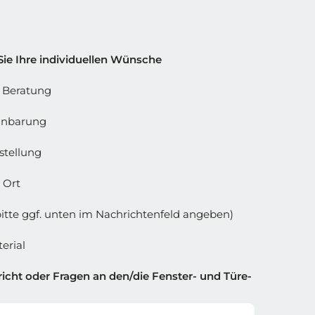
 Spalte 2
Sie Ihre individuellen Wünsche
e Beratung
inbarung
stellung
 Ort
bitte ggf. unten im Nachrichtenfeld angeben)
erial
icht oder Fragen an den/die Fenster- und Türe-