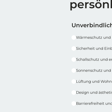
persön
Reihe 1
Reihe 1 | Spalt
Unverbindlich
Wärmeschutz und 
Sicherheit und E
Schallschutz und 
Sonnenschutz und 
Lüftung und Wohn
Design und ästheti
Barrierefreiheit u