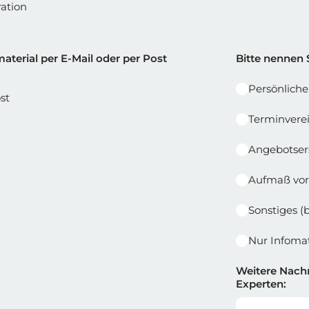
ation
e 1
Reihe 2 |
aterial per E-Mail oder per Post
Bitte nennen 
Persönlich
st
Terminvere
Angebotser
Aufmaß vor
Sonstiges (
Nur Infomat
Weitere Nachr
Experten: