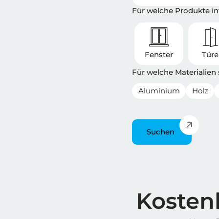
Für welche Produkte int
Fenster
Tür
Für welche Materialien
Aluminium
Holz
Suchen
Überschrift
Kostenl