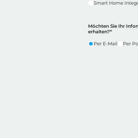
Smart Home Integr
Reihe 2
Reihe 2 | Spalt
Möchten Sie Ihr Infom
erhalten?*
Per E-Mail
Per Po