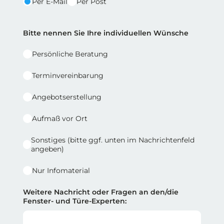
Per E-Mail
Per Post
Reihe 2 | Spalte 2
Bitte nennen Sie Ihre individuellen Wünsche
Persönliche Beratung
Terminvereinbarung
Angebotserstellung
Aufmaß vor Ort
Sonstiges (bitte ggf. unten im Nachrichtenfeld
angeben)
Nur Infomaterial
Weitere Nachricht oder Fragen an den/die
Fenster- und Türe-Experten: