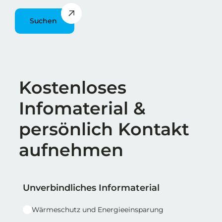
Suchen
Überschrift
Kostenloses
Infomaterial &
persönlich Kontakt
aufnehmen
Reihe 1
Reihe 1 | Spalte 1
Unverbindliches Informaterial
Wärmeschutz und Energieeinsparung