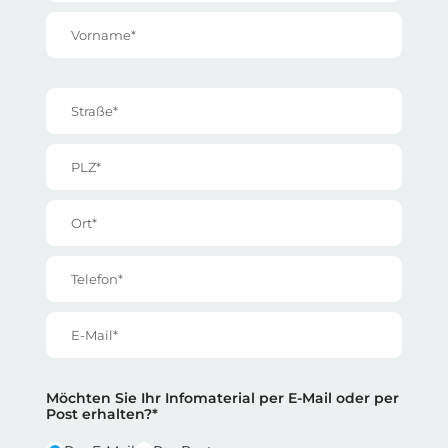
Vorname*
Straße*
PLZ*
Ort*
Telefon*
E-Mail*
Reihe 2
Reihe 2 | Spalte 1
Möchten Sie Ihr Infomaterial per E-Mail oder per
Post erhalten?*