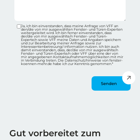
Ja, ich bin einverstanden, dass meine Anfrage von VFF an
Datenschutz-Checkbox Container
den/die von mir ausgewählten Fenster- und Türen-Experten
weitergeleitet wird. Ich bin ferner einverstanden, dass
der/die von mir ausgewählte/n Fenster- und Türen-
Experte/n sowie VFF meine Daten und Angaben speichern
und zur Bearbeitung meiner Anfrage sowie zur
Interessentenbetreuung/-information nutzen. Ich bin auch
damit einverstanden, dass, der/die von mir ausgewählte/n
Fenster- und Türen-Experte/n oder VFF über eine der von
mir angegebenen Kontaktaufnahmemöglichkeiten mit mir
in Verbindung treten. Die Datenschutzhinweise von fenster-
koennen-mehr.de habe ich zur Kenntnis genommen.*
Message
Wie spät ist es?
Gut vorbereitet zum