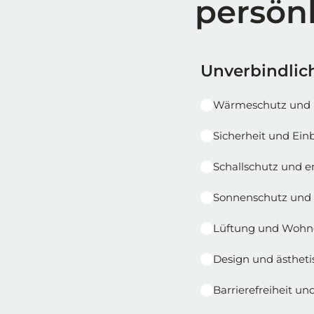
persön
Reihe 1
Reihe 1 | Spalt
Unverbindlich
Wärmeschutz und 
Sicherheit und E
Schallschutz und 
Sonnenschutz und 
Lüftung und Wohn
Design und ästheti
Barrierefreiheit u