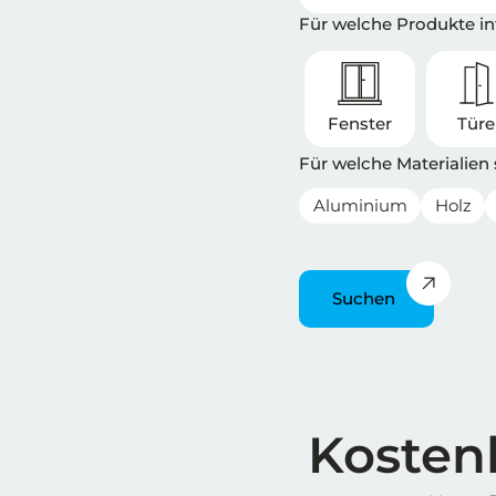
Für welche Produkte int
Fenster
Tür
Für welche Materialien
Aluminium
Holz
Suchen
Überschrift
Kostenl