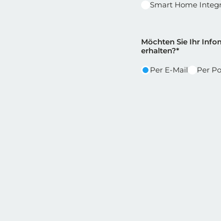
Smart Home Integr
Reihe 2
Reihe 2 | Spalt
Möchten Sie Ihr Infom
erhalten?*
Per E-Mail
Per Po