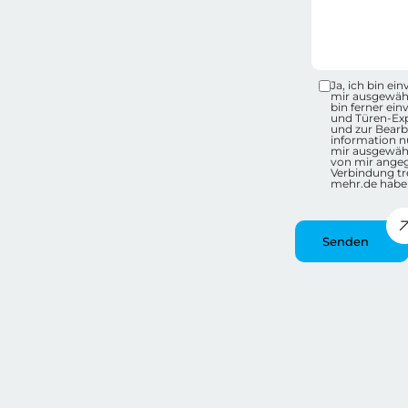
Datensc
Ja, ich bin e
mir ausgewähl
bin ferner ei
und Türen-Ex
und zur Bearb
information nu
mir ausgewähl
von mir ange
Verbindung tr
mehr.de habe