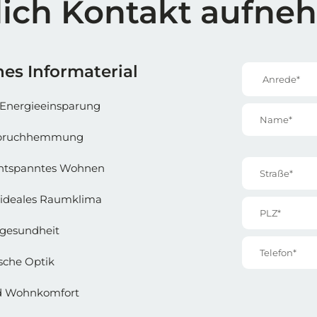
lich Kontakt aufn
e 1
Reihe 1 | 
es Informaterial
Anrede*
Energieeinsparung
Name*
inbruchhemmung
Straße*
entspanntes Wohnen
ideales Raumklima
PLZ*
gesundheit
Telefon*
sche Optik
nd Wohnkomfort