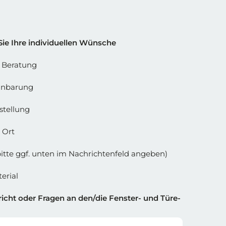
 Spalte 2
Sie Ihre individuellen Wünsche
e Beratung
inbarung
stellung
 Ort
bitte ggf. unten im Nachrichtenfeld angeben)
erial
icht oder Fragen an den/die Fenster- und Türe-