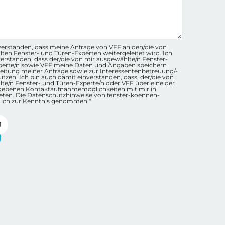
hutz-Checkbox Container
inverstanden, dass meine Anfrage von VFF an den/die von
ten Fenster- und Türen-Experten weitergeleitet wird. Ich
nverstanden, dass der/die von mir ausgewählte/n Fenster-
perte/n sowie VFF meine Daten und Angaben speichern
eitung meiner Anfrage sowie zur Interessentenbetreuung/-
tzen. Ich bin auch damit einverstanden, dass, der/die von
te/n Fenster- und Türen-Experte/n oder VFF über eine der
gebenen Kontaktaufnahmemöglichkeiten mit mir in
eten. Die Datenschutzhinweise von fenster-koennen-
 ich zur Kenntnis genommen.*