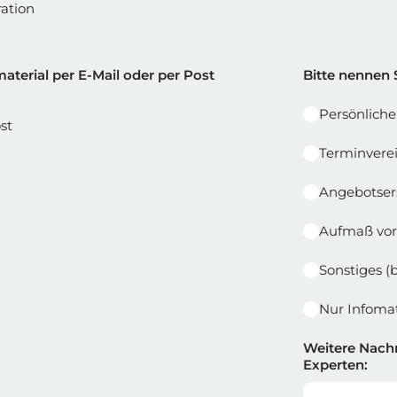
ation
e 1
Reihe 2 |
aterial per E-Mail oder per Post
Bitte nennen 
Persönlich
st
Terminvere
Angebotser
Aufmaß vor
Sonstiges (
Nur Infomat
Weitere Nachr
Experten: