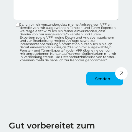
Ja, ich bin einverstanden, dass meine Anfrage von VFF an
Datenschutz-Checkbox Container
den/die von mir ausgewählten Fenster- und Türen-Experten
weitergeleitet wird. Ich bin ferner einverstanden, dass
der/die von mir ausgewählte/n Fenster- und Türen-
Experte/n sowie VFF meine Daten und Angaben speichern
und zur Bearbeitung meiner Anfrage sowie zur
Interessentenbetreuung/-information nutzen. Ich bin auch
damit einverstanden, dass, der/die von mir ausgewählte/n
Fenster- und Türen-Experte/n oder VFF über eine der von
mir angegebenen Kontaktaufnahmemöglichkeiten mit mir
in Verbindung treten. Die Datenschutzhinweise von fenster-
koennen-mehr.de habe ich zur Kenntnis genommen.*
Message
Wie spät ist es?
Gut vorbereitet zum