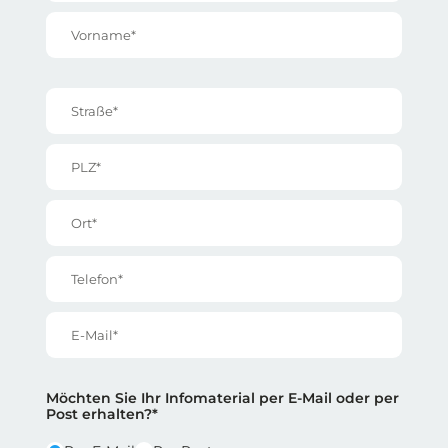
Vorname*
Straße*
PLZ*
Ort*
Telefon*
E-Mail*
Reihe 2
Reihe 2 | Spalte 1
Möchten Sie Ihr Infomaterial per E-Mail oder per
Post erhalten?*