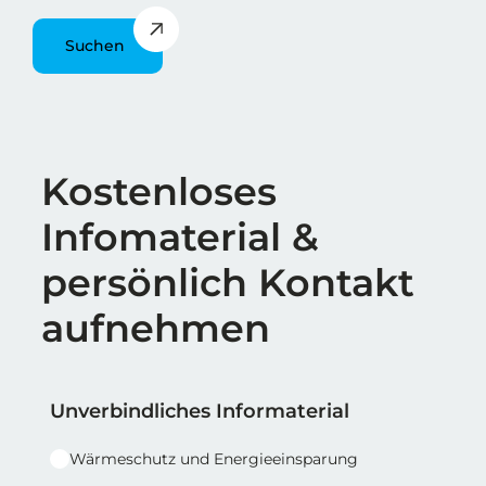
Suchen
Überschrift
Kostenloses
Infomaterial &
persönlich Kontakt
aufnehmen
Reihe 1
Reihe 1 | Spalte 1
Unverbindliches Informaterial
Wärmeschutz und Energieeinsparung