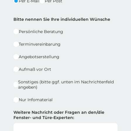
Per E-Mail
Per Post
Reihe 2 | Spalte 2
Bitte nennen Sie Ihre individuellen Wünsche
Persönliche Beratung
Terminvereinbarung
Angebotserstellung
Aufmaß vor Ort
Sonstiges (bitte ggf. unten im Nachrichtenfeld
angeben)
Nur Infomaterial
Weitere Nachricht oder Fragen an den/die
Fenster- und Türe-Experten: