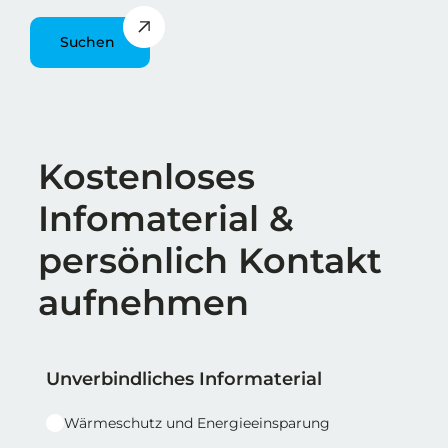
Suchen
Überschrift
Kostenloses
Infomaterial &
persönlich Kontakt
aufnehmen
Reihe 1
Reihe 1 | Spalte 1
Unverbindliches Informaterial
Wärmeschutz und Energieeinsparung