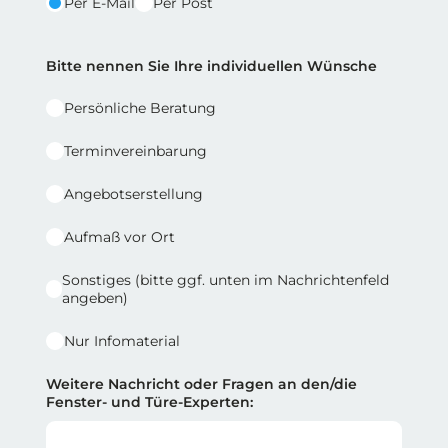
Per E-Mail
Per Post
Reihe 2 | Spalte 2
Bitte nennen Sie Ihre individuellen Wünsche
Persönliche Beratung
Terminvereinbarung
Angebotserstellung
Aufmaß vor Ort
Sonstiges (bitte ggf. unten im Nachrichtenfeld
angeben)
Nur Infomaterial
Weitere Nachricht oder Fragen an den/die
Fenster- und Türe-Experten: