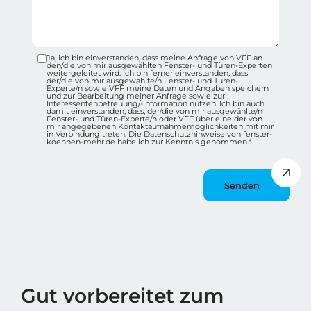
Ja, ich bin einverstanden, dass meine Anfrage von VFF an
Datenschutz-Checkbox Container
den/die von mir ausgewählten Fenster- und Türen-Experten
weitergeleitet wird. Ich bin ferner einverstanden, dass
der/die von mir ausgewählte/n Fenster- und Türen-
Experte/n sowie VFF meine Daten und Angaben speichern
und zur Bearbeitung meiner Anfrage sowie zur
Interessentenbetreuung/-information nutzen. Ich bin auch
damit einverstanden, dass, der/die von mir ausgewählte/n
Fenster- und Türen-Experte/n oder VFF über eine der von
mir angegebenen Kontaktaufnahmemöglichkeiten mit mir
in Verbindung treten. Die Datenschutzhinweise von fenster-
koennen-mehr.de habe ich zur Kenntnis genommen.*
Message
Wie spät ist es?
Gut vorbereitet zum