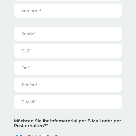
Vorname*
Straße*
PLZ*
Ort*
Telefon*
E-Mail*
Reihe 2
Reihe 2 | Spalte 1
Möchten Sie Ihr Infomaterial per E-Mail oder per
Post erhalten?*