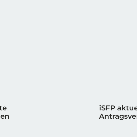
te
iSFP aktue
ren
Antragsve