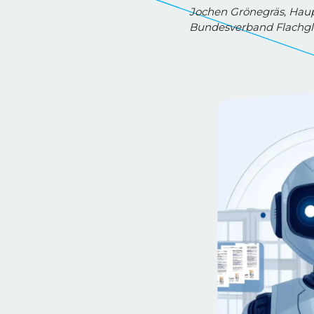
Jochen Grönegräs, Haup
Bundesverband Flachgl