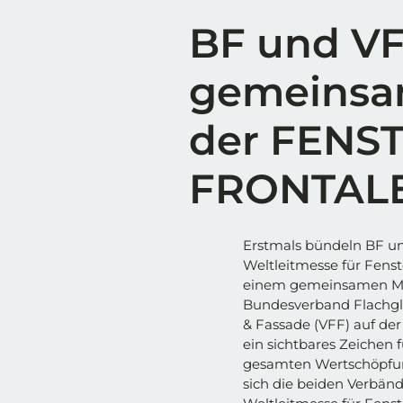
BF und VF
gemeinsa
der FENS
FRONTALE
Erstmals bündeln BF un
Weltleitmesse für Fens
einem gemeinsamen Mes
Bundesverband Flachgla
& Fassade (VFF) auf 
ein sichtbares Zeichen
gesamten Wertschöpfung
sich die beiden Verbän