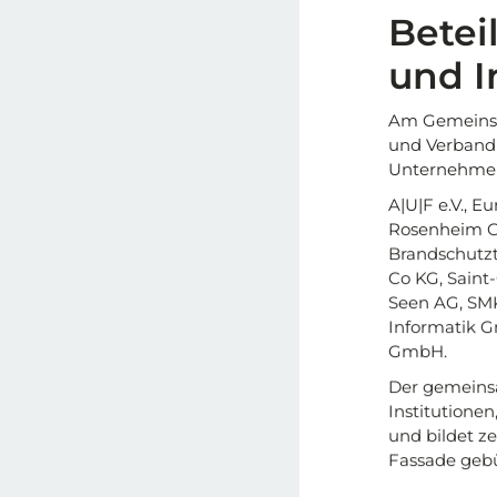
Betei
und I
Am Gemeinsc
und Verband 
Unternehmen 
A|U|F e.V., 
Rosenheim 
Brandschutz
Co KG, Saint-
Seen AG, SM
Informatik G
GmbH.
Der gemeinsa
Institutione
und bildet z
Fassade gebü