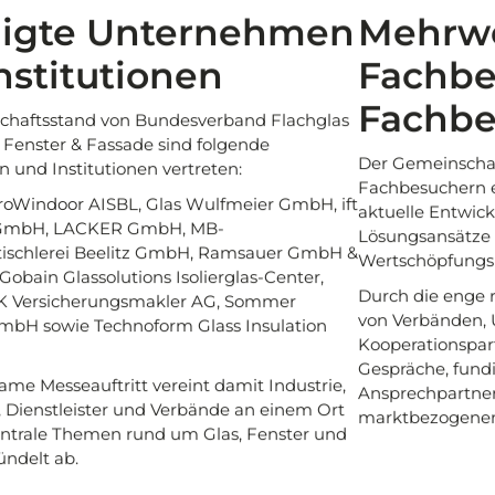
ligte Unternehmen
Mehrwe
nstitutionen
Fachbe
Fachbe
haftsstand von Bundesverband Flachglas
Fenster & Fassade sind folgende
Der Gemeinschaf
und Institutionen vertreten:
Fachbesuchern 
EuroWindoor AISBL, Glas Wulfmeier GmbH, ift
aktuelle Entwic
GmbH, LACKER GmbH, MB-
Lösungsansätze
tischlerei Beelitz GmbH, Ramsauer GmbH &
Wertschöpfungsk
Gobain Glassolutions Isolierglas-Center,
Durch die enge 
K Versicherungsmakler AG, Sommer
von Verbänden,
mbH sowie Technoform Glass Insulation
Kooperationspar
Gespräche, fundi
me Messeauftritt vereint damit Industrie,
Ansprechpartner
n, Dienstleister und Verbände an einem Ort
marktbezogene
entrale Themen rund um Glas, Fenster und
ndelt ab.