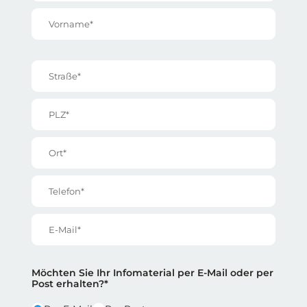
Vorname*
Straße*
PLZ*
Ort*
Telefon*
E-Mail*
Reihe 2
Reihe 2 | Spalte 1
Möchten Sie Ihr Infomaterial per E-Mail oder per
Post erhalten?*