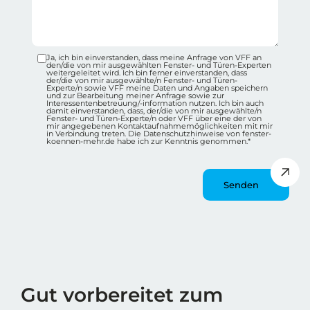
Ja, ich bin einverstanden, dass meine Anfrage von VFF an
Datenschutz-Checkbox Container
den/die von mir ausgewählten Fenster- und Türen-Experten
weitergeleitet wird. Ich bin ferner einverstanden, dass
der/die von mir ausgewählte/n Fenster- und Türen-
Experte/n sowie VFF meine Daten und Angaben speichern
und zur Bearbeitung meiner Anfrage sowie zur
Interessentenbetreuung/-information nutzen. Ich bin auch
damit einverstanden, dass, der/die von mir ausgewählte/n
Fenster- und Türen-Experte/n oder VFF über eine der von
mir angegebenen Kontaktaufnahmemöglichkeiten mit mir
in Verbindung treten. Die Datenschutzhinweise von fenster-
koennen-mehr.de habe ich zur Kenntnis genommen.*
Message
Wie spät ist es?
Gut vorbereitet zum