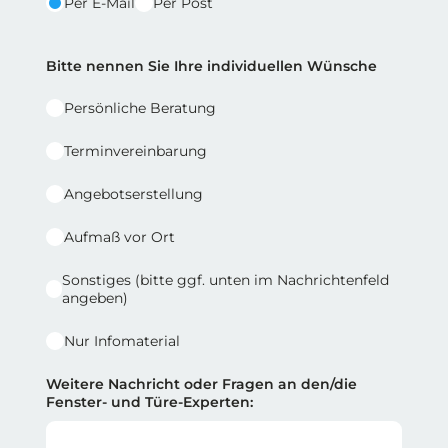
Per E-Mail
Per Post
Reihe 2 | Spalte 2
Bitte nennen Sie Ihre individuellen Wünsche
Persönliche Beratung
Terminvereinbarung
Angebotserstellung
Aufmaß vor Ort
Sonstiges (bitte ggf. unten im Nachrichtenfeld
angeben)
Nur Infomaterial
Weitere Nachricht oder Fragen an den/die
Fenster- und Türe-Experten: