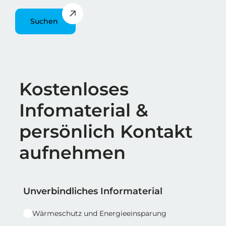
Suchen
Überschrift
Kostenloses
Infomaterial &
persönlich Kontakt
aufnehmen
Reihe 1
Reihe 1 | Spalte 1
Unverbindliches Informaterial
Wärmeschutz und Energieeinsparung