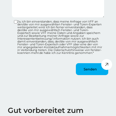
Ja, ich bin einverstanden, dass meine Anfrage von VFF an
Datenschutz-Checkbox Container
den/die von mir ausgewählten Fenster- und Türen-Experten
weitergeleitet wird. Ich bin ferner einverstanden, dass
der/die von mir ausgewählte/n Fenster- und Türen-
Experte/n sowie VFF meine Daten und Angaben speichern
und zur Bearbeitung meiner Anfrage sowie zur
Interessentenbetreuung/-information nutzen. Ich bin auch
damit einverstanden, dass, der/die von mir ausgewählte/n
Fenster- und Türen-Experte/n oder VFF über eine der von
mir angegebenen Kontaktaufnahmemöglichkeiten mit mir
in Verbindung treten. Die Datenschutzhinweise von fenster-
koennen-mehr.de habe ich zur Kenntnis genommen.*
Message
Wie spät ist es?
Gut vorbereitet zum