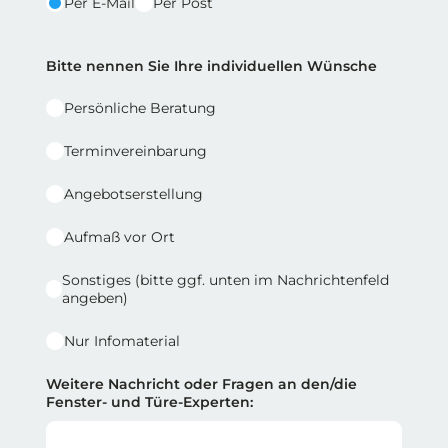
Per E-Mail
Per Post
Reihe 2 | Spalte 2
Bitte nennen Sie Ihre individuellen Wünsche
Persönliche Beratung
Terminvereinbarung
Angebotserstellung
Aufmaß vor Ort
Sonstiges (bitte ggf. unten im Nachrichtenfeld
angeben)
Nur Infomaterial
Weitere Nachricht oder Fragen an den/die
Fenster- und Türe-Experten: