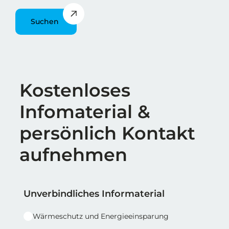
Suchen
Überschrift
Kostenloses
Infomaterial &
persönlich Kontakt
aufnehmen
Reihe 1
Reihe 1 | Spalte 1
Unverbindliches Informaterial
Wärmeschutz und Energieeinsparung