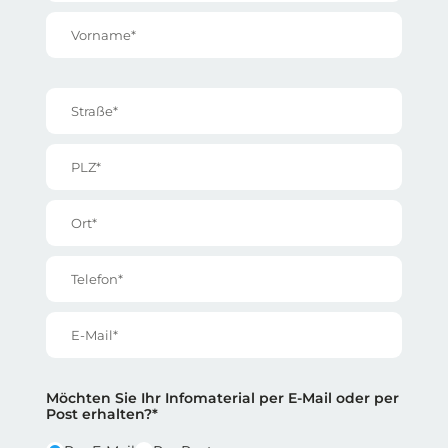
Vorname*
Straße*
PLZ*
Ort*
Telefon*
E-Mail*
Reihe 2
Reihe 2 | Spalte 1
Möchten Sie Ihr Infomaterial per E-Mail oder per
Post erhalten?*